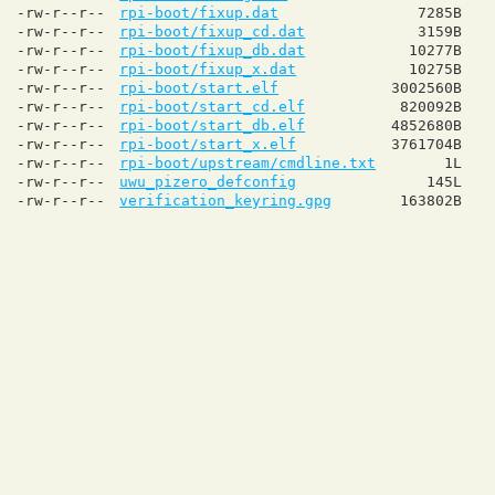
-rw-r--r--
rpi-boot/fixup.dat
7285B
-rw-r--r--
rpi-boot/fixup_cd.dat
3159B
-rw-r--r--
rpi-boot/fixup_db.dat
10277B
-rw-r--r--
rpi-boot/fixup_x.dat
10275B
-rw-r--r--
rpi-boot/start.elf
3002560B
-rw-r--r--
rpi-boot/start_cd.elf
820092B
-rw-r--r--
rpi-boot/start_db.elf
4852680B
-rw-r--r--
rpi-boot/start_x.elf
3761704B
-rw-r--r--
rpi-boot/upstream/cmdline.txt
1L
-rw-r--r--
uwu_pizero_defconfig
145L
-rw-r--r--
verification_keyring.gpg
163802B