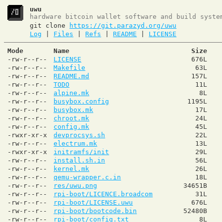
uwu
hardware bitcoin wallet software and build syste
git clone
https://git.parazyd.org/uwu
Log
|
Files
|
Refs
|
README
|
LICENSE
Mode
Name
Size
-rw-r--r--
LICENSE
676L
-rw-r--r--
Makefile
63L
-rw-r--r--
README.md
157L
-rw-r--r--
TODO
11L
-rw-r--r--
alpine.mk
8L
-rw-r--r--
busybox.config
1195L
-rw-r--r--
busybox.mk
17L
-rw-r--r--
chroot.mk
24L
-rw-r--r--
config.mk
45L
-rwxr-xr-x
devprocsys.sh
22L
-rw-r--r--
electrum.mk
13L
-rwxr-xr-x
initramfs/init
29L
-rw-r--r--
install.sh.in
56L
-rw-r--r--
kernel.mk
26L
-rw-r--r--
qemu-wrapper.c.in
18L
-rw-r--r--
res/uwu.png
34651B
-rw-r--r--
rpi-boot/LICENCE.broadcom
31L
-rw-r--r--
rpi-boot/LICENSE.uwu
676L
-rw-r--r--
rpi-boot/bootcode.bin
52480B
-rw-r--r--
rpi-boot/config.txt
8L