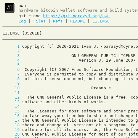
uwu
hardware bitcoin wallet software and build syste
git clone
https://git.parazyd.org/uwu
Log
|
Files
|
Refs
|
README
|
LICENSE
LICENSE (35201B)
      1
      2
      3
      4
      5
      6
      7
      8
      9
     10
     11
     12
     13
     14
     15
     16
     17
     18
     19
     20